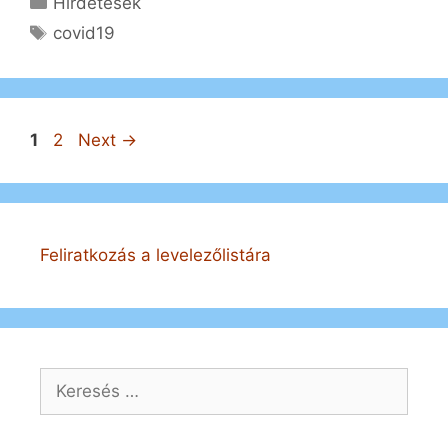
Hirdetések
Címkék
covid19
Bejegyzés
Page
Page
1
2
Next
→
navigáció
Feliratkozás a levelezőlistára
Keresés: