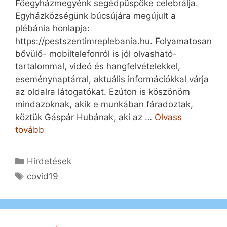
Főegyházmegyénk segédpüspöke celebrálja.
Egyházközségünk búcsújára megújult a
plébánia honlapja:
https://pestszentimreplebania.hu. Folyamatosan
bővülő- mobiltelefonról is jól olvasható-
tartalommal, videó és hangfelvételekkel,
eseménynaptárral, aktuális információkkal várja
az oldalra látogatókat. Ezúton is köszönöm
mindazoknak, akik e munkában fáradoztak,
köztük Gáspár Hubának, aki az …
Olvass
tovább
Kategória
Hirdetések
Címkék
covid19