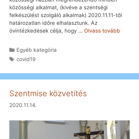
közösségi alkalmat, (kivéve a szentségi
felkészülést szolgáló alkalmak) 2020.11.11-től
határozatlan időre elhalasztunk. Az
óvintézkedések célja, hogy …
Olvass tovább
Kategória
Egyéb kategória
Címkék
covid19
Szentmise közvetítés
2020.11.14.