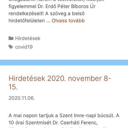
figyelemmel Dr. Erdő Péter Bíboros Úr
rendelkezéseit! A szöveg a belső
hirdetőfelületen …
Olvass tovább
Kategória
Hirdetések
Címkék
covid19
Hirdetések 2020. november 8-
15.
2020.11.06.
A mai napon tartjuk a Szent Imre-napi búcsút. A
10 órai Szentmisét Dr. Cserháti Ferenc,