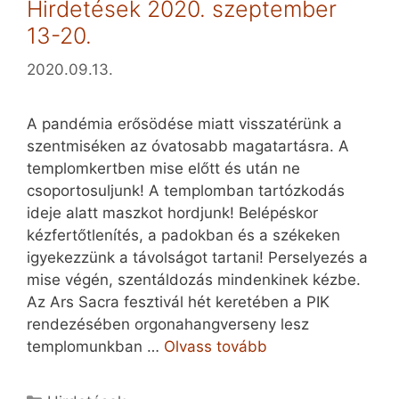
Hirdetések 2020. szeptember
13-20.
2020.09.13.
A pandémia erősödése miatt visszatérünk a
szentmiséken az óvatosabb magatartásra. A
templomkertben mise előtt és után ne
csoportosuljunk! A templomban tartózkodás
ideje alatt maszkot hordjunk! Belépéskor
kézfertőtlenítés, a padokban és a székeken
igyekezzünk a távolságot tartani! Perselyezés a
mise végén, szentáldozás mindenkinek kézbe.
Az Ars Sacra fesztivál hét keretében a PIK
rendezésében orgonahangverseny lesz
templomunkban …
Olvass tovább
Kategória