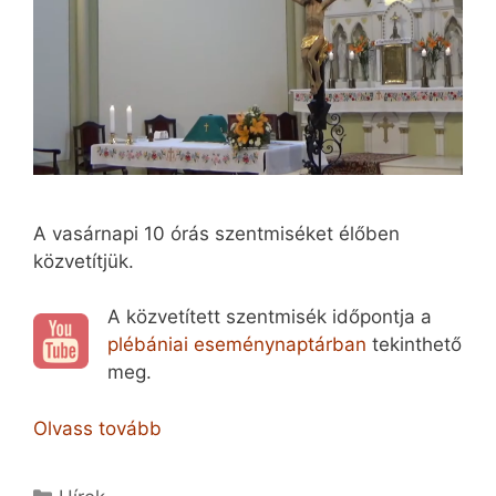
A vasárnapi 10 órás szentmiséket élőben
közvetítjük.
A közvetített szentmisék időpontja a
plébániai eseménynaptárban
tekinthető
meg.
Olvass tovább
Kategória