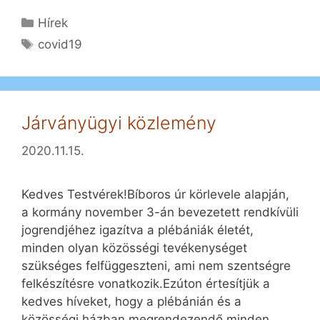
Kategória
Hírek
Címkék
covid19
Járványügyi közlemény
2020.11.15.
Kedves Testvérek!Bíboros úr körlevele alapján,
a kormány november 3-án bevezetett rendkívüli
jogrendjéhez igazítva a plébániák életét,
minden olyan közösségi tevékenységet
szükséges felfüggeszteni, ami nem szentségre
felkészítésre vonatkozik.Ezúton értesítjük a
kedves híveket, hogy a plébánián és a
közösségi házban megrendezendő minden