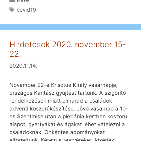
Hírek
Címkék
covid19
Hirdetések 2020. november 15-
22.
2020.11.14.
November 22-e Krisztus Király vasárnapja,
országos Karitász gyűjtést tartunk. A szigorító
rendelkezések miatt elmarad a családok
adventi koszorúkészítése. Jövő vasárnap a 10-
es Szentmise után a plébánia kertben koszorú
alapot, gyertyákat és ágakat lehet vételezni a
családoknak. Önkéntes adományokat
elfogadunk. Kérem a testvéreket, kísérjék