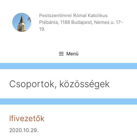
Kilépés
a
Pestszentimrei Római Katolikus
tartalomba
Plébánia, 1188 Budapest, Nemes u. 17-
19.
Menü
Csoportok, közösségek
Ifivezetők
2020.10.29.