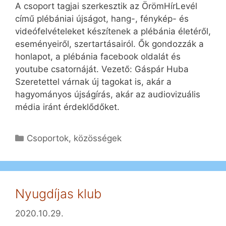
A csoport tagjai szerkesztik az ÖrömHírLevél
című plébániai újságot, hang-, fénykép- és
videófelvételeket készítenek a plébánia életéről,
eseményeiről, szertartásairól. Ők gondozzák a
honlapot, a plébánia facebook oldalát és
youtube csatornáját. Vezető: Gáspár Huba
Szeretettel várnak új tagokat is, akár a
hagyományos újságírás, akár az audiovizuális
média iránt érdeklődőket.
Kategória
Csoportok, közösségek
Nyugdíjas klub
2020.10.29.