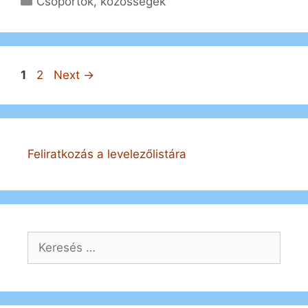
Csoportok, közösségek
Bejegyzés
Page
Page
1
2
Next
→
navigáció
Feliratkozás a levelezőlistára
Keresés: