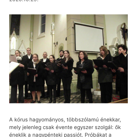
A kórus hagyományos, többszólamú énekkar,
mely jelenleg csak évente egyszer szolgál: ők
éneklik a nagypénteki passiót. Próbákat a