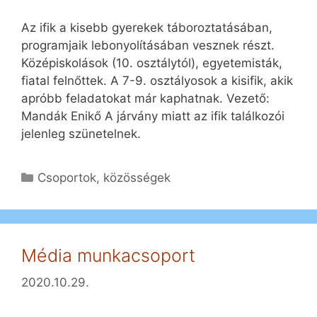
Az ifik a kisebb gyerekek táboroztatásában,
programjaik lebonyolításában vesznek részt.
Középiskolások (10. osztálytól), egyetemisták,
fiatal felnőttek. A 7-9. osztályosok a kisifik, akik
apróbb feladatokat már kaphatnak. Vezető:
Mandák Enikő A járvány miatt az ifik találkozói
jelenleg szünetelnek.
Kategória
Csoportok, közösségek
Média munkacsoport
2020.10.29.