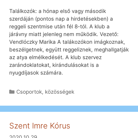
Találkozók: a hónap első vagy második
szerdáján (pontos nap a hirdetésekben) a
reggeli szentmise után fél 8-tól. A klub a
járávny miatt jelenleg nem működik. Vezető:
Vendlóczky Marika A talákozókon imágkoznak,
beszélgetnek, együtt reggeliznek, meghallgatják
az atya elmélkedését. A klub szervez
zarándoklatokat, kirándulásokat is a
nyugdíjasok számára.
Kategória
Csoportok, közösségek
Szent Imre Kórus
2020.10.29.