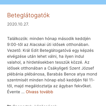
Beteglátogatók
2020.10.27.
Találkozók: minden hónap második keddjén
9:00-től az Alacskai úti idősek otthonában.
Vezető: Král Edit Beteglátogatóvá egy képzés
elvégzése után lehet válni, ha ilyen indul
valahol, a hirdetésekben tesszük közzé. Az
idősek otthonában a Csákyligeti Szent József
plébánia plébánosa, Barabás Bence atya mond
szentmisét minden hónap első keddjén fél 11-
től, majd megáldoztatja az ágyban fekvőket.
Évente …
Olvass tovább
Kategória