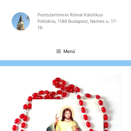
Kilépés
a
Pestszentimrei Római Katolikus
tartalomba
Plébánia, 1188 Budapest, Nemes u. 17-
19.
Menü