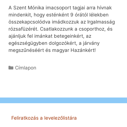
A Szent Mónika imacsoport tagjai arra hívnak
mindenkit, hogy esténként 9 órától lélekben
összekapcsolódva imádkozzuk az Irgalmasság
rózsafüzérét. Csatlakozzunk a csoporthoz, és
ajánljuk fel imánkat betegeinkért, az
egészségügyben dolgozókért, a járvány
megszűnéséért és magyar Hazánkért!
Kategória
Címlapon
Feliratkozás a levelezőlistára