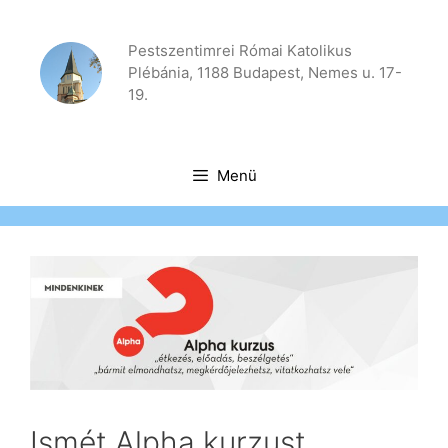
Kilépés
a
Pestszentimrei Római Katolikus
tartalomba
Plébánia, 1188 Budapest, Nemes u. 17-
19.
Menü
Ismét Alpha kurzust