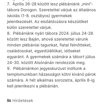
7. Április 26-28 között lesz plébániánk „mini”-
tábora Dorogon. Szeretettel várjuk az általános
iskolás (1-8. osztályos) gyermekek
jelentkezését. Az elsőáldozásra készülőket
külön szeretettel várjuk.
8. Plébániánk nyári tábora 2024. július 24-28.
között lesz Baján, ahová szeretettel várunk
minden plébániai tagunkat, fiatal felnőtteket,
családosokat, egyedülállókat, időseket
egyaránt. A gyermekek számára a tábort július
24-30. között Alsónánán rendezzük meg.
9. Plébániánkon jegyeskurzust indítunk a
templomunkban házasságot kötni kívánó párok
számára. A hét alkalmas sorozatra, április 8-ig
kell jelentkezni a plébánián.
Kategória
Hirdetések