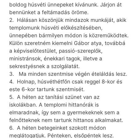
boldog húsvéti ünnepeket kívánunk. Járjon át
bennünket a feltámadás öröme.
2. Hálásan köszönjük mindazok munkáját, akik
templomunk húsvéti előkészítésében,
ünnepében bármilyen módon is közreműködtek.
Külön szeretném kiemelni Gábor atya, továbbá
a képviselőtestület, passió-szereplők,
ministránsok, énekkari tagok, illetve a
sekrestyésnek a szolgálatát.
3. Ma minden szentmise végén ételáldás lesz.
4. Holnap, húsvéthétfőn csak reggel 8-kor és
este 6-kor tartunk szentmisét.
5. A héten az tanítási szünet van az
iskolákban. A templomi hittanórák is
elmaradnak, így sem a gyermekeknek sem a
felnőtteknek nem tartunk hittanos alkalmakat.
6. A héten betegeinket szokott módon
meglátogatjuk. Pénteken, elsőpéntek lesz.