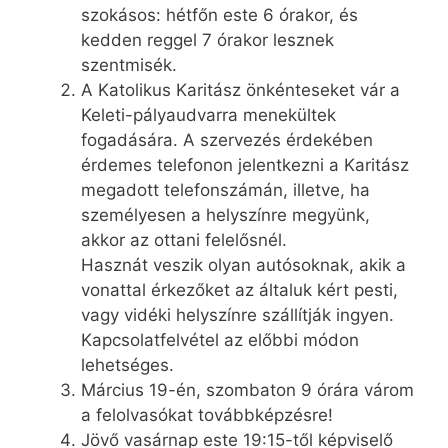
szokásos: hétfőn este 6 órakor, és
kedden reggel 7 órakor lesznek
szentmisék.
A Katolikus Karitász önkénteseket vár a
Keleti-pályaudvarra menekültek
fogadására. A szervezés érdekében
érdemes telefonon jelentkezni a Karitász
megadott telefonszámán, illetve, ha
személyesen a helyszínre megyünk,
akkor az ottani felelősnél.
Hasznát veszik olyan autósoknak, akik a
vonattal érkezőket az általuk kért pesti,
vagy vidéki helyszínre szállítják ingyen.
Kapcsolatfelvétel az előbbi módon
lehetséges.
Március 19-én, szombaton 9 órára várom
a felolvasókat továbbképzésre!
Jövő vasárnap este 19:15-től képviselő