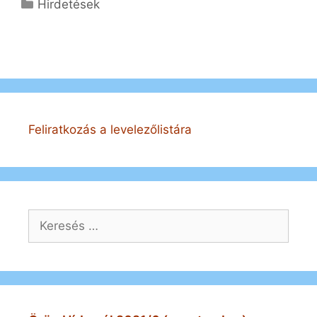
Kategória
Hirdetések
Feliratkozás a levelezőlistára
Keresés: