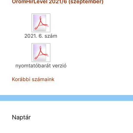
ÖrömHírLevél 2021/6 (szeptember)
2021. 6. szám
nyomtatóbarát verzió
Korábbi számaink
Naptár