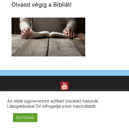
Olvasd végig a Bibliát!
Az oldal úgynevezett sütiket (cookie) használ.
Látogatásával Ön elfogadja ezek használatát.
© 2026 Pestszentimrei Római Katolikus Plébánia
• Built
ELFOGAD
with
GeneratePress