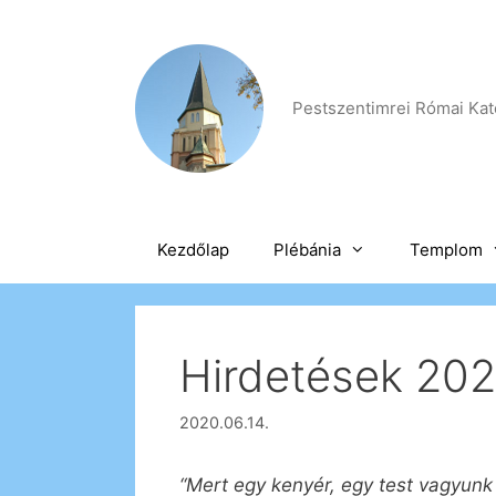
Kilépés
a
tartalomba
Pestszentimrei Római Kato
Kezdőlap
Plébánia
Templom
Hirdetések 2020
2020.06.14.
“Mert egy kenyér, egy test vagyunk