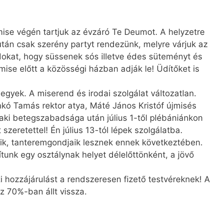
mise végén tartjuk az évzáró Te Deumot. A helyzetre
 után csak szerény partyt rendezünk, melyre várjuk az
dokat, hogy süssenek sós illetve édes süteményt és
se előtt a közösségi házban adják le! Üdítőket is
gyek. A miserend és irodai szolgálat változatlan.
ankó Tamás rektor atya, Máté János Kristóf újmisés
aki betegszabadsága után július 1-től plébániánkon
szeretettel! Én július 13-tól lépek szolgálatba.
tik, tanteremgondjaik lesznek ennek következtében.
tunk egy osztálynak helyet délelőttönként, a jövő
hozzájárulást a rendszeresen fizető testvéreknek! A
nz 70%-ban állt vissza.