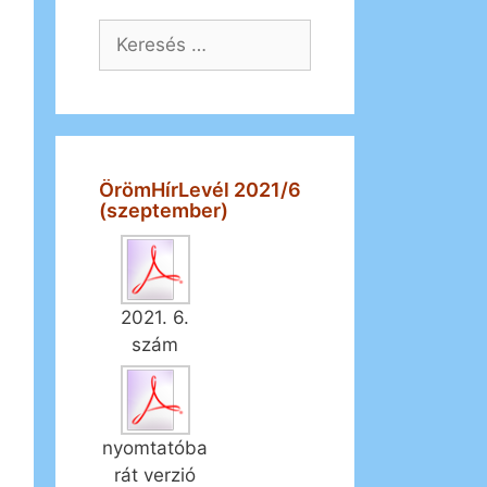
Keresés:
ÖrömHírLevél 2021/6
(szeptember)
2021. 6.
szám
nyomtatóba
rát verzió