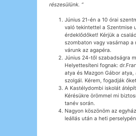
részesülünk. “
Június 21-én a 10 órai szent
való tekintettel a Szentmise
érdeklődőket! Kérjük a csalá
szombaton vagy vasárnap a mi
várunk az agapéra.
Június 24-től szabadságra me
Helyettesíteni fognak: dr.Fr
atya és Mazgon Gábor atya, 
szolgál. Kérem, fogadják őket 
A Kastélydombi iskolát átépí
Kérésükre örömmel mi biztosí
tanév során.
Nagyon köszönöm az egyházi 
leállás után a heti perselypé