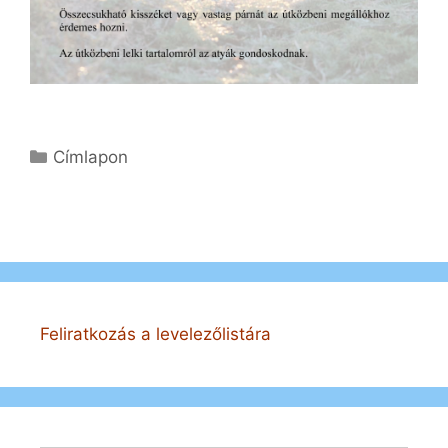
Kategória
Címlapon
Feliratkozás a levelezőlistára