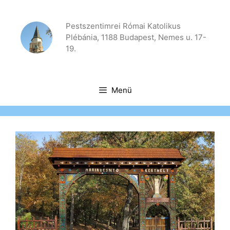
Kilépés
a
Pestszentimrei Római Katolikus
tartalomba
Plébánia, 1188 Budapest, Nemes u. 17-
19.
Menü