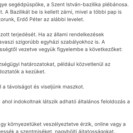
e segédpüspöke, a Szent István-bazilika plébánosa.
. A Bazilikát be is kellett zárni, mivel a többi pap is
orunk, Erdő Péter az alábbi levelet.
zott terjedését. Ha az állami rendelkezések
tavaszi szigorúbb egyházi szabályokhoz is. A
lősségtől vezetve vegyük figyelembe a következőket:
ségügyi határozatokat, például közvetlenül az
ldoztatók a kezüket.
 a távolságot és viseljünk maszkot.
 ahol indokoltnak látszik adható általános feloldozás a
gy környezetüket veszélyeztetve érzik, online vagy a
essék a szentmiséket, nagyböjti ájtatosságokat.