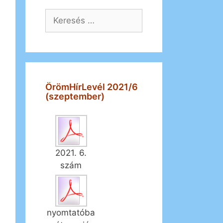
Keresés:
ÖrömHírLevél 2021/6
(szeptember)
2021. 6.
szám
nyomtatóba