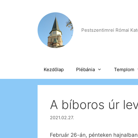
Kilépés
a
tartalomba
Pestszentimrei Római Kato
Kezdőlap
Plébánia
Templom
A bíboros úr le
2021.02.27.
Február 26-án, pénteken hajnalban 