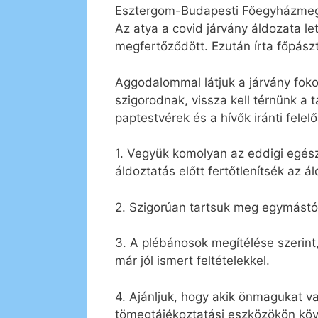
Esztergom-Budapesti Főegyházmegy
Az atya a covid járvány áldozata lett
megfertőződött. Ezután írta főpászt
Aggodalommal látjuk a járvány foko
szigorodnak, vissza kell térnünk a 
paptestvérek és a hívők iránti fele
1. Vegyük komolyan az eddigi egész
áldoztatás előtt fertőtlenítsék az á
2. Szigorúan tartsuk meg egymástól
3. A plébánosok megítélése szerint,
már jól ismert feltételekkel.
4. Ajánljuk, hogy akik önmagukat va
tömegtájékoztatási eszközökön köv