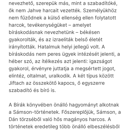
nevezhető, szerepük más, mint a szabadítóké,
ők nem Jahve harcait vezették. Személyükhöz
nem fűződnek a külső ellenség ellen folytatott
harcok, tevékenységüket – amelyet
bíráskodásnak nevezhetünk – békésen
gyakorolták, és az izraeliták belső életét
irányították. Hatalmuk helyi jellegű volt. A
bíráskodás nem peres ügyek intézését jelenti, a
héber szó, az ítélkezés azt jelenti: igazságot
gyakorol, érvényre juttatja a megsértett jogot,
elintéz, oltalmat, uralkodik. A két típus között
Jiftach az összekötő kapocs, ő egyszerre
szabadító és bíró is.
A Bírák könyvében önálló hagyományt alkotnak
a Sámson-történetek. Főszereplőjük, Sámson, a
Dán törzséből való hős magányos harcos. A
történetek eredetileg több önálló elbeszélésből