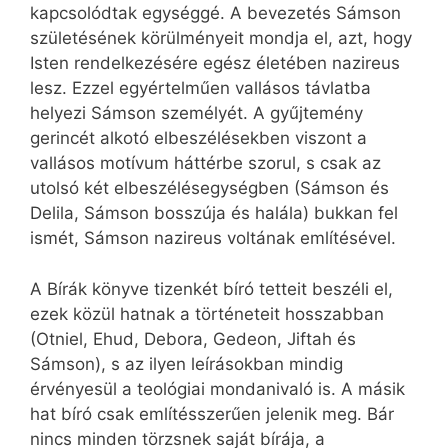
kapcsolódtak egységgé. A bevezetés Sámson
születésének körülményeit mondja el, azt, hogy
Isten rendelkezésére egész életében nazireus
lesz. Ezzel egyértelműen vallásos távlatba
helyezi Sámson személyét. A gyűjtemény
gerincét alkotó elbeszélésekben viszont a
vallásos motívum háttérbe szorul, s csak az
utolsó két elbeszélésegységben (Sámson és
Delila, Sámson bosszúja és halála) bukkan fel
ismét, Sámson nazireus voltának említésével.
A Bírák könyve tizenkét bíró tetteit beszéli el,
ezek közül hatnak a történeteit hosszabban
(Otniel, Ehud, Debora, Gedeon, Jiftah és
Sámson), s az ilyen leírásokban mindig
érvényesül a teológiai mondanivaló is. A másik
hat bíró csak említésszerűen jelenik meg. Bár
nincs minden törzsnek saját bírája, a