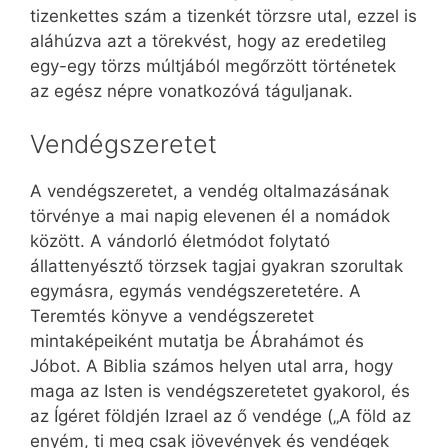
tizenkettes szám a tizenkét törzsre utal, ezzel is
aláhúzva azt a törekvést, hogy az eredetileg
egy-egy törzs múltjából megőrzött történetek
az egész népre vonatkozóvá táguljanak.
Vendégszeretet
A vendégszeretet, a vendég oltalmazásának
törvénye a mai napig elevenen él a nomádok
között. A vándorló életmódot folytató
állattenyésztő törzsek tagjai gyakran szorultak
egymásra, egymás vendégszeretetére. A
Teremtés könyve a vendégszeretet
mintaképeiként mutatja be Ábrahámot és
Jóbot. A Biblia számos helyen utal arra, hogy
maga az Isten is vendégszeretetet gyakorol, és
az Ígéret földjén Izrael az ő vendége („A föld az
enyém, ti meg csak jövevények és vendégek