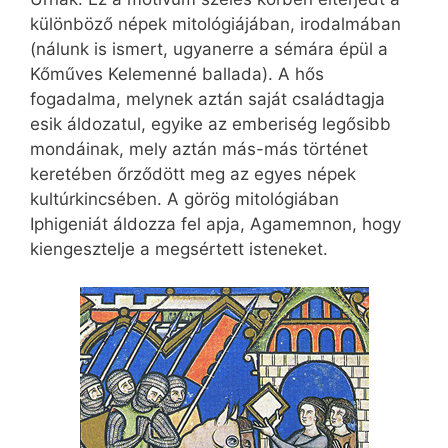
különböző népek mitológiájában, irodalmában
(nálunk is ismert, ugyanerre a sémára épül a
Kőműves Kelemenné ballada). A hős
fogadalma, melynek aztán saját családtagja
esik áldozatul, egyike az emberiség legősibb
mondáinak, mely aztán más-más történet
keretében őrződött meg az egyes népek
kultúrkincsében. A görög mitológiában
Iphigeniát áldozza fel apja, Agamemnon, hogy
kiengesztelje a megsértett isteneket.