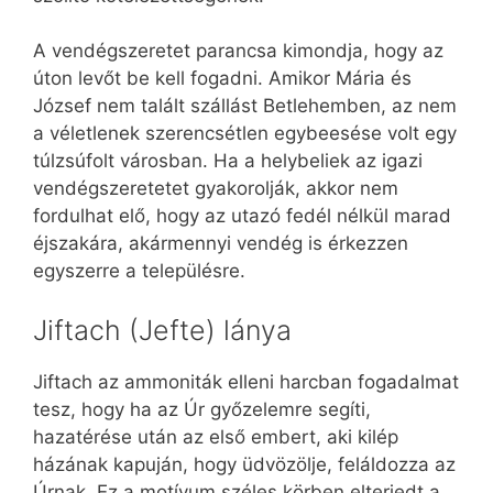
A vendégszeretet parancsa kimondja, hogy az
úton levőt be kell fogadni. Amikor Mária és
József nem talált szállást Betlehemben, az nem
a véletlenek szerencsétlen egybeesése volt egy
túlzsúfolt városban. Ha a helybeliek az igazi
vendégszeretetet gyakorolják, akkor nem
fordulhat elő, hogy az utazó fedél nélkül marad
éjszakára, akármennyi vendég is érkezzen
egyszerre a településre.
Jiftach (Jefte) lánya
Jiftach az ammoniták elleni harcban fogadalmat
tesz, hogy ha az Úr győzelemre segíti,
hazatérése után az első embert, aki kilép
házának kapuján, hogy üdvözölje, feláldozza az
Úrnak. Ez a motívum széles körben elterjedt a