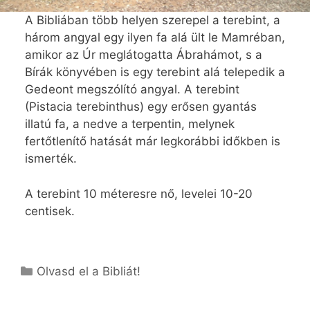
A Bibliában több helyen szerepel a terebint, a
három angyal egy ilyen fa alá ült le Mamréban,
amikor az Úr meglátogatta Ábrahámot, s a
Bírák könyvében is egy terebint alá telepedik a
Gedeont megszólító angyal. A terebint
(Pistacia terebinthus) egy erősen gyantás
illatú fa, a nedve a terpentin, melynek
fertőtlenítő hatását már legkorábbi időkben is
ismerték.
A terebint 10 méteresre nő, levelei 10-20
centisek.
Kategória
Olvasd el a Bibliát!