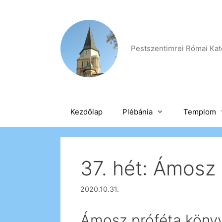
Kilépés
a
tartalomba
Pestszentimrei Római Kato
Kezdőlap
Plébánia
Templom
37. hét: Ámosz
2020.10.31.
Ámosz próféta köny