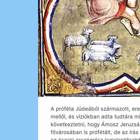
A próféta Júdeából származott, erede
mellől, és víziókban adta tudtára mi
következtetni, hogy Ámosz Jeruzsá
fővárosában is prófétált, de az írá
az északi országrész legjelentősebb