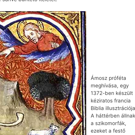
Ámosz próféta
meghívása, egy
1372-ben készült
kéziratos francia
Biblia illusztrációja
A háttérben állna
a szikomorfák,
ezeket a festő