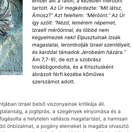
ember állt a falon, a kezében mérőónt
tartott. Az Úr megkérdezte: “Mit látsz,
Ámosz?” Azt feleltem: “Mérőónt.” Az Úr
így szólt: “Nézd, lemérem népemet,
Izraelt mérőónnal, és többé nem
kegyelmezek neki! Elpusztulnak Izsák
magaslatai, lerombolják Izrael szentélyeit,
és karddal támadok Jerobeám házára.”
Ám 7,7-9), de ezt a szobrász
továbbgondolta, és a Krisztusként
ábrázolt férfi kezébe kőműves
szerszámot adott.
ában Izrael belső viszonyainak kritikája áll.
ágtalanság, a jogtiprás, a szegények elnyomása és a
ifogásolta a helytelen vallásos magatartást, a hamisan
adó önbizalmat, a pogány elemeket is magába olvasztó