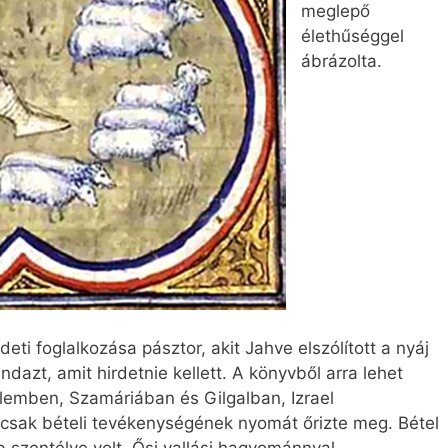
meglepő
élethűséggel
ábrázolta.
ti foglalkozása pásztor, akit Jahve elszólított a nyáj
ndazt, amit hirdetnie kellett. A könyvből arra lehet
lemben, Szamáriában és Gilgalban, Izrael
s csak bételi tevékenységének nyomát őrizte meg. Bétel
 szentélye volt. Ősi vallási hagyománnyal