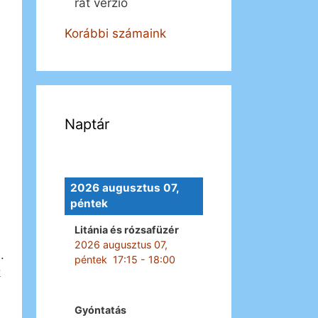
rát verzió
Korábbi számaink
Naptár
2026 augusztus 07,
péntek
Litánia és rózsafüzér
2026 augusztus 07,
.
péntek
17:15
-
18:00
k
Gyóntatás