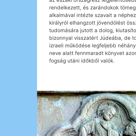
rendelkezett, és zarándokok tömege
alkalmával intézte szavait a néphez
királyról elhangzott jövendölést ös
tudomására jutott a dolog, kiutasí
bizonnyal visszatért Júdeába, de
izraeli működése legfeljebb néhány 
neve alatt fennmaradt könyvet azo
fogság utáni időkből valók.