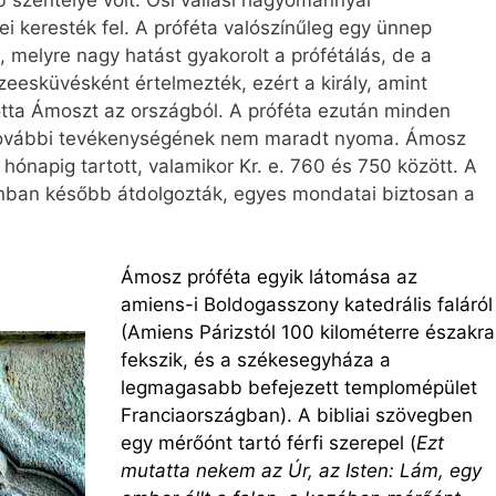
i keresték fel. A próféta valószínűleg egy ünnep
, melyre nagy hatást gyakorolt a prófétálás, de a
szeesküvésként értelmezték, ezért a király, amint
totta Ámoszt az országból. A próféta ezután minden
 további tevékenységének nem maradt nyoma. Ámosz
hónapig tartott, valamikor Kr. e. 760 és 750 között. A
nban később átdolgozták, egyes mondatai biztosan a
Ámosz próféta egyik látomása az
amiens-i Boldogasszony katedrális faláról
(Amiens Párizstól 100 kilométerre északra
fekszik, és a székesegyháza a
legmagasabb befejezett templomépület
Franciaországban). A bibliai szövegben
egy mérőónt tartó férfi szerepel (
Ezt
mutatta nekem az Úr, az Isten: Lám, egy