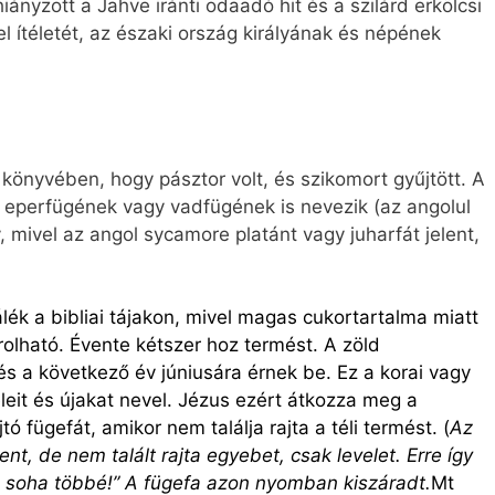
hiányzott a Jahve iránti odaadó hit és a szilárd erkölcsi
l ítéletét, az északi ország királyának és népének
önyvében, hogy pásztor volt, és szikomort gyűjtött. A
, eperfügének vagy vadfügének is nevezik (az angolul
 mivel az angol sycamore platánt vagy juharfát jelent,
lék a bibliai tájakon, mivel magas cukortartalma miatt
rolható. Évente kétszer hoz termést. A zöld
s a következő év júniusára érnek be. Ez a korai vagy
veleit és újakat nevel. Jézus ezért átkozza meg a
ó fügefát, amikor nem találja rajta a téli termést. (
Az
t, de nem talált rajta egyebet, csak levelet. Erre így
s soha többé!” A fügefa azon nyomban kiszáradt.
Mt