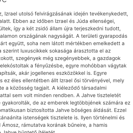
 Izrael utolsó felvirágzásának idején tevékenykedett,
latt. Ebben az időben Izrael és Júda ellenségei,
k, így a két zsidó állam újra terjeszkedni tudott,
Salamon országának nagyságát. A területi gyarapodás
járt együtt, soha nem látott mértékben emelkedett a
a szerint luxuscikkek sokasága árasztotta el az
 szokott, szegények még szegényebbek, a gazdagok
belekóstoltak a fényűzésbe, egyre mohóbban vágytak
pítsák, akár jogellenes eszközökkel is. Egyre
ez éles ellentétben állt Izrael ősi törvényével, mely
zte a közösség tagjait. A kiéleződő társadalmi
lattal sem volt minden rendben. A Jahve tiszteletét
 gyakorolták, de az emberek legtöbbjének számára ez
tomatikusan biztosította Jahve bőséges áldását. Ezzel
aánita istenségek tisztelete is. Ilyen történelmi és
fel Ámosz, rámutatva korának bűneire, a hamis
Jahve büntető ítéletét.