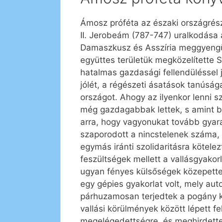
Ámosz próféta az északi országrész,
II. Jerobeám (787-747) uralkodása a
Damaszkusz és Asszíria meggyengülte
együttes területük megközelítette 
hatalmas gazdasági fellendüléssel 
jólét, a régészeti ásatások tanúság
országot. Ahogy az ilyenkor lenni
még gazdagabbak lettek, s amint 
arra, hogy vagyonukat tovább gyara
szaporodott a nincstelenek száma, s 
egymás iránti szolidaritásra kötele
feszültségek mellett a vallásgyakor
ugyan fényes külsőségek közepette
egy gépies gyakorlat volt, mely au
párhuzamosan terjedtek a pogány kán
vallási körülmények között lépett 
megelégedettségre, és meghirdette 