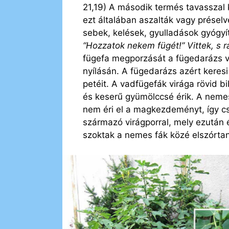
21,19) A második termés tavasszal
ezt általában aszalták vagy préselv
sebek, kelések, gyulladások gyógyít
“Hozzatok nekem fügét!” Vittek, s 
fügefa megporzását a fügedarázs vég
nyílásán. A fügedarázs azért keres
petéit. A vadfügefák virága rövid 
és keserű gyümölccsé érik. A nemes
nem éri el a magkezdeményt, így c
származó virágporral, mely ezután
szoktak a nemes fák közé elszórtan 