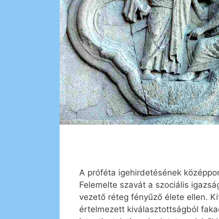
A próféta igehirdetésének középpontj
Felemelte szavát a szociális igazs
vezető réteg fényűző élete ellen. K
értelmezett kiválasztottságból fak