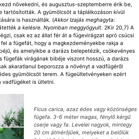
 kezd növekedni, és augusztus-szeptemberre érik be,
e tartósították. A gyümölcsöt a táplálkozáson kívül
ására is használták. (
Akkor Izajás meghagyta:
rátették a kelésre. Nyomban meggyógyult
. 2Kir 20,7) A
zi, csak ez az állat fér át a fügevirágzat apró csúcsi
i fel a fügefát, hogy a magkezdeményekbe rakja a
bibéjű, és amelyikbe a darázs belepetézik, csökevényes
 fügefák virágának bibéje viszont hosszú, a darázs
sak akaratlanul beporozza a növényt a vadfügéről
 édes gyümölcsöt terem. A fügeültetvényeken ezért
vadfügéket is ültetni.
Ficus carica, azaz édes vagy közönséges
fügefa. 3-6 méter magas, fénylő kérgű
cserje vagy fa. Levelei nagyok, mintegy
20 cm átmérőjűek, melyeket a belőlük