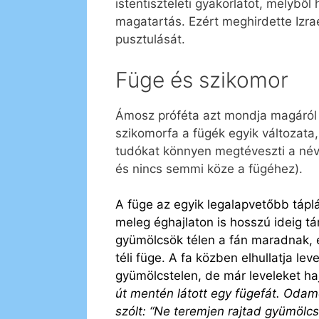
istentiszteleti gyakorlatot, melyből 
magatartás. Ezért meghirdette Izrae
pusztulását.
Füge és szikomor
Ámosz próféta azt mondja magáról k
szikomorfa a fügék egyik változata
tudókat könnyen megtéveszti a név,
és nincs semmi köze a fügéhez).
A füge az egyik legalapvetőbb táplá
meleg éghajlaton is hosszú ideig tá
gyümölcsök télen a fán maradnak, é
téli füge. A fa közben elhullatja le
gyümölcstelen, de már leveleket hajt
út mentén látott egy fügefát. Odamen
szólt: “Ne teremjen rajtad gyümölc