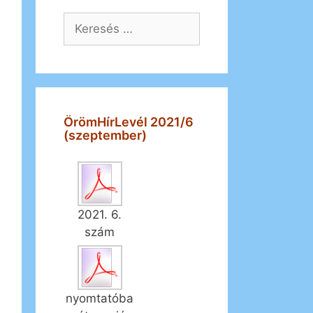
Keresés:
ÖrömHírLevél 2021/6
(szeptember)
2021. 6.
szám
nyomtatóba