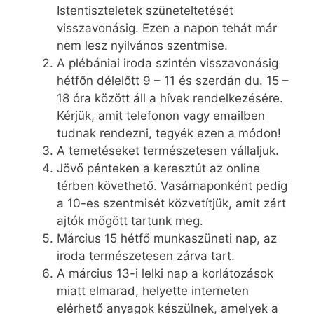
Istentiszteletek szüneteltetését
visszavonásig. Ezen a napon tehát már
nem lesz nyilvános szentmise.
A plébániai iroda szintén visszavonásig
hétfőn délelőtt 9 – 11 és szerdán du. 15 –
18 óra között áll a hívek rendelkezésére.
Kérjük, amit telefonon vagy emailben
tudnak rendezni, tegyék ezen a módon!
A temetéseket természetesen vállaljuk.
Jövő pénteken a keresztút az online
térben követhető. Vasárnaponként pedig
a 10-es szentmisét közvetítjük, amit zárt
ajtók mögött tartunk meg.
Március 15 hétfő munkaszüneti nap, az
iroda természetesen zárva tart.
A március 13-i lelki nap a korlátozások
miatt elmarad, helyette interneten
elérhető anyagok készülnek, amelyek a