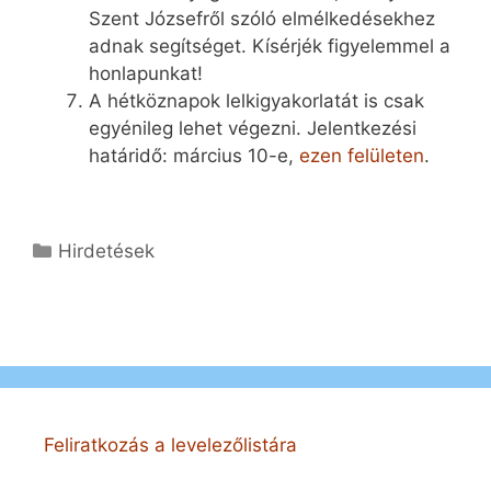
Szent Józsefről szóló elmélkedésekhez
adnak segítséget. Kísérjék figyelemmel a
honlapunkat!
A hétköznapok lelkigyakorlatát is csak
egyénileg lehet végezni. Jelentkezési
határidő: március 10-e,
ezen felületen
.
Kategória
Hirdetések
Feliratkozás a levelezőlistára