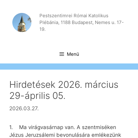
Kilépés
a
Pestszentimrei Római Katolikus
tartalomba
Plébánia, 1188 Budapest, Nemes u. 17-
19.
Menü
Hirdetések 2026. március
29-április 05.
2026.03.27.
1. Ma virágvasárnap van. A szentmiséken
Jézus Jeruzsálemi bevonulására emlékezünk