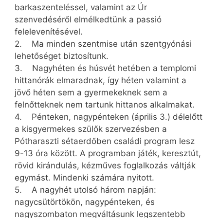
barkaszenteléssel, valamint az Úr
szenvedéséről elmélkedtünk a passió
felelevenítésével.
2. Ma minden szentmise után szentgyónási
lehetőséget biztosítunk.
3. Nagyhéten és húsvét hetében a templomi
hittanórák elmaradnak, így héten valamint a
jövő héten sem a gyermekeknek sem a
felnőtteknek nem tartunk hittanos alkalmakat.
4. Pénteken, nagypénteken (április 3.) délelőtt
a kisgyermekes szülők szervezésben a
Pótharaszti sétaerdőben családi program lesz
9-13 óra között. A programban játék, keresztút,
rövid kirándulás, kézműves foglalkozás váltják
egymást. Mindenki számára nyitott.
5. A nagyhét utolsó három napján:
nagycsütörtökön, nagypénteken, és
nagyszombaton megváltásunk legszentebb