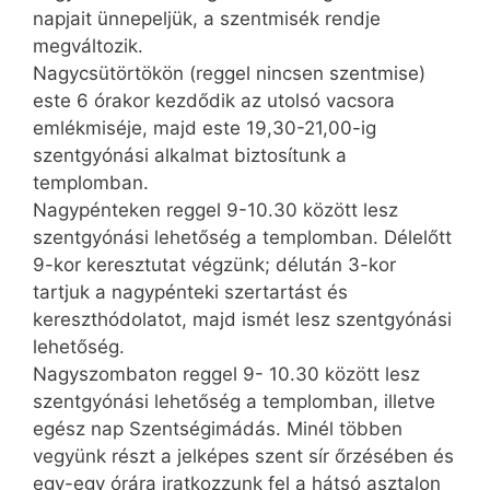
napjait ünnepeljük, a szentmisék rendje
megváltozik.
Nagycsütörtökön (reggel nincsen szentmise)
este 6 órakor kezdődik az utolsó vacsora
emlékmiséje, majd este 19,30-21,00-ig
szentgyónási alkalmat biztosítunk a
templomban.
Nagypénteken reggel 9-10.30 között lesz
szentgyónási lehetőség a templomban. Délelőtt
9-kor keresztutat végzünk; délután 3-kor
tartjuk a nagypénteki szertartást és
kereszthódolatot, majd ismét lesz szentgyónási
lehetőség.
Nagyszombaton reggel 9- 10.30 között lesz
szentgyónási lehetőség a templomban, illetve
egész nap Szentségimádás. Minél többen
vegyünk részt a jelképes szent sír őrzésében és
egy-egy órára iratkozzunk fel a hátsó asztalon