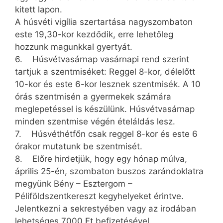
kitett lapon.
A húsvéti vigília szertartása nagyszombaton
este 19,30-kor kezdődik, erre lehetőleg
hozzunk magunkkal gyertyát.
6. Húsvétvasárnap vasárnapi rend szerint
tartjuk a szentmiséket: Reggel 8-kor, délelőtt
10-kor és este 6-kor lesznek szentmisék. A 10
órás szentmisén a gyermekek számára
meglepetéssel is készülünk. Húsvétvasárnap
minden szentmise végén ételáldás lesz.
7. Húsvéthétfőn csak reggel 8-kor és este 6
órakor mutatunk be szentmisét.
8. Előre hirdetjük, hogy egy hónap múlva,
április 25-én, szombaton buszos zarándoklatra
megyünk Bény – Esztergom –
Péliföldszentkereszt kegyhelyeket érintve.
Jelentkezni a sekrestyében vagy az irodában
lehetséges 7000 Ft befizetésével.