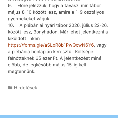
9. Előre jelezzük, hogy a tavaszi minitábor
május 8-10 között lesz, amire a 1-9 osztályos
gyermekeket várjuk.
10. A plébániai nyári tábor 2026. július 22-26.
között lesz, Bonyhádon. Már lehet jelentkezni a
kiküldött linken
https://forms.gle/aSLoR8b1PwQcwN6Y6
, vagy
a plébánia honlapján keresztül. Költsége:
felnőtteknek 65 ezer Ft. A jelentkezést minél
előbb, de legkésőbb május 15-ig kell
megtennünk.
Kategória
Hirdetések