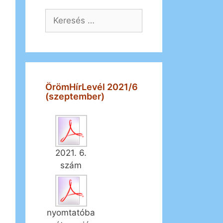
Keresés:
ÖrömHírLevél 2021/6
(szeptember)
2021. 6.
szám
nyomtatóba