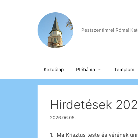
Kilépés
a
tartalomba
Pestszentimrei Római Kato
Kezdőlap
Plébánia
Templom
Hirdetések 2026
2026.06.05.
1. Ma Krisztus teste és vérének ün