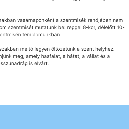
dőszakban vasárnaponként a szentmisék rendjében nem
om szentmisét mutatunk be: reggel 8-kor, délelőtt 10-
szentmisén templomunkban.
őszakban méltó legyen öltözetünk a szent helyhez.
ünk meg, amely hasfalat, a hátat, a vállat és a
hosszúnadrág is elvárt.