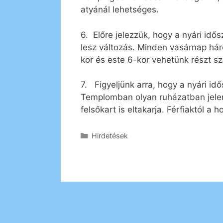
atyánál lehetséges.
6. Előre jelezzük, hogy a nyári i
lesz változás. Minden vasárnap hár
kor és este 6-kor vehetünk részt 
7. Figyeljünk arra, hogy a nyári id
Templomban olyan ruházatban jelenj
felsőkart is eltakarja. Férfiaktól a 
Kategória
Hirdetések