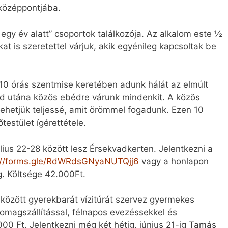
 középpontjába.
 egy év alatt” csoportok találkozója. Az alkalom este ½
t is szeretettel várjuk, akik egyénileg kapcsoltak be
 10 órás szentmise keretében adunk hálát az elmúlt
jd utána közös ebédre várunk mindenkit. A közös
ehetjük teljessé, amit örömmel fogadunk. Ezen 10
testület ígérettétele.
lius 22-28 között lesz Érsekvadkerten. Jelentkezni a
://forms.gle/RdWRdsGNyaNUTQjj6
vagy a honlapon
g. Költsége 42.000Ft.
között gyerekbarát vízitúrát szervez gyermekes
somagszállítással, félnapos evezéssekkel és
00 Ft. Jelentkezni még két hétig, június 21-ig Tamás