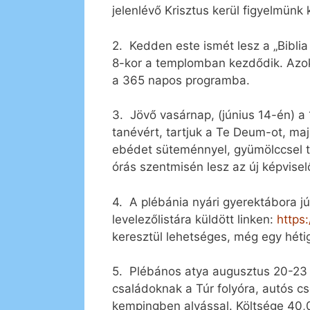
jelenlévő Krisztus kerül figyelmünk
2. Kedden este ismét lesz a „Biblia
8-kor a templomban kezdődik. Azoka
a 365 napos programba.
3. Jövő vasárnap, (június 14-én) a
tanévért, tartjuk a Te Deum-ot, ma
ebédet süteménnyel, gyümölccsel t
órás szentmisén lesz az új képviselő
4. A plébánia nyári gyerektábora jú
levelezőlistára küldött linken:
https
keresztül lehetséges, még egy héti
5. Plébános atya augusztus 20-23 
családoknak a Túr folyóra, autós c
kempingben alvással. Költsége 40,0