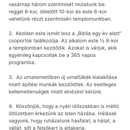
vasárnap három szentmisét mutatunk be:
reggel 8-kor, délelőtt 10-kor és este 6-kor
vehetünk részt szentmisén templomunkban.
2. Kedden este ismét lesz a „Biblia egy év alatt”
csoportok találkozója. Az alkalom este ½ 8-kor
a templomban kezdődik. Azokat is várjuk, akik
egyénileg kapcsoltak be a 365 napos
programba.
3. Az urnatemetőben új urnafülkék kialakítása
miatt építési munkák kezdődtek. Az esetleges
kellemetlenségek miatt elnézést kérünk.
4. Köszönjük, hogy a nyári időszakban is méltó
öltözetben érkezünk az Isten házába. Hálásak
vagyunk, hogy ruházatunk hasfalat, a hátat, a
vállat, sőt a felsőkart is eltakarja.