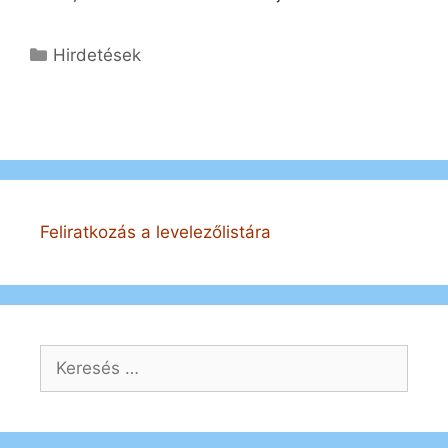
Kategória
Hirdetések
Feliratkozás a levelezőlistára
Keresés: