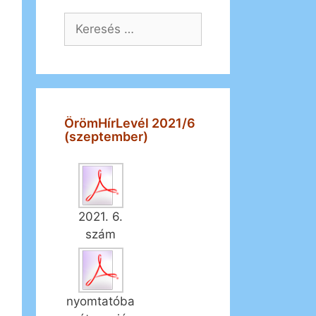
Keresés:
ÖrömHírLevél 2021/6
(szeptember)
2021. 6.
szám
nyomtatóba