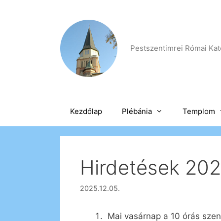
Kilépés
a
tartalomba
Pestszentimrei Római Kato
Kezdőlap
Plébánia
Templom
Hirdetések 202
2025.12.05.
Mai vasárnap a 10 órás szen