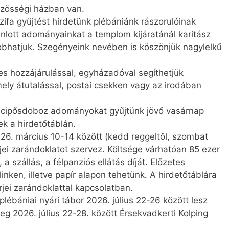
zösségi házban van.
ifa gyűjtést hirdetünk plébániánk rászorulóinak
ánlott adományainkat a templom kijáratánál karitász
bhatjuk. Szegényeink nevében is köszönjük nagylelkű
 hozzájárulással, egyházadóval segíthetjük
ly átutalással, postai csekken vagy az irodában
 cipősdoboz adományokat gyűjtünk jövő vasárnap
ek a hirdetőtáblán.
26. március 10-14 között (kedd reggeltől, szombat
jei zarándoklatot szervez. Költsége várhatóan 85 ezer
a szállás, a félpanziós ellátás díját. Előzetes
linken, illetve papír alapon tehetünk. A hirdetőtáblára
rjei zarándoklattal kapcsolatban.
plébániai nyári tábor 2026. július 22-26 között lesz
 2026. július 22-28. között Érsekvadkerti Kolping