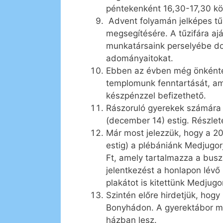
péntekenként 16,30-17,30 kö
Advent folyamán jelképes tűz
megsegítésére. A tűzifára aj
munkatársaink perselyébe do
adományaitokat.
Ebben az évben még önkéntes
templomunk fenntartását, ame
készpénzzel befizethető.
Rászoruló gyerekek számára
(december 14) estig. Részlet
Már most jelezzük, hogy a 20
estig) a plébániánk Medjugor
Ft, amely tartalmazza a busz, 
jelentkezést a honlapon lévő 
plakátot is kitettünk Medjugo
Szintén előre hirdetjük, hogy 
Bonyhádon. A gyerektábor meg
házban lesz.