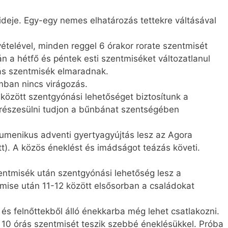
deje. Egy-egy nemes elhatározás tettekre váltásával
ételével, minden reggel 6 órakor rorate szentmisét
 a hétfő és péntek esti szentmiséket változatlanul
rás szentmisék elmaradnak.
ban nincs virágozás.
között szentgyónási lehetőséget biztosítunk a
részesülni tudjon a bűnbánat szentségében
menikus adventi gyertyagyújtás lesz az Agora
tt). A közös éneklést és imádságot teázás követi.
entmisék után szentgyónási lehetőség lesz a
mise után 11-12 között elsősorban a családokat
s felnőttekből álló énekkarba még lehet csatlakozni.
 10 órás szentmisét teszik szebbé éneklésükkel. Próba