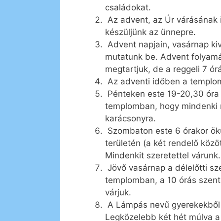
családokat.
Az advent, az Úr várásának i
készüljünk az ünnepre.
Advent napjain, vasárnap kiv
mutatunk be. Advent folyamán
megtartjuk, de a reggeli 7 ó
Az adventi időben a templom
Pénteken este 19-20,30 óra 
templomban, hogy mindenki 
karácsonyra.
Szombaton este 6 órakor öku
területén (a két rendelő közö
Mindenkit szeretettel várunk.
Jövő vasárnap a délelőtti sz
templomban, a 10 órás szent
várjuk.
A Lámpás nevű gyerekekből é
Legközelebb két hét múlva a