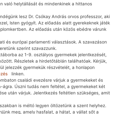
n való helytállását és mindenkinek a hittanos
ndégünk lesz Dr. Csókay András orvos professzor, aki
zel, Isten gyógyít. Az előadás alatt gyerekeknek játék
templomkertben. Az előadás után közös ebédre várunk
i és európai parlamenti választások. A szavazáson
smeretünk szerint szavazzunk.
ektáborba az 1-9. osztályos gyermekek jelentkezését,
özött. Részletek a hirdetőtáblán találhatóak. Kérjük,
ül jelezzék gyermekük részvételét, a honlapon
ezés
linken.
zombaton családi evezésre várjuk a gyermekeket és
-ágra. Úszni tudás nem feltétel, a gyermekeket két
ése után várjuk. Jelentkezés feltétlen szükséges, amit
őszakban is méltó legyen öltözetünk a szent helyhez.
ünk meg, amely hasfalat, a hátat, a vállat sőt a