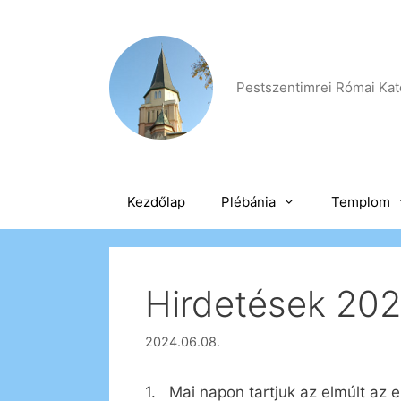
Kilépés
a
tartalomba
Pestszentimrei Római Kato
Kezdőlap
Plébánia
Templom
Hirdetések 2024
2024.06.08.
1. Mai napon tartjuk az elmúlt az 