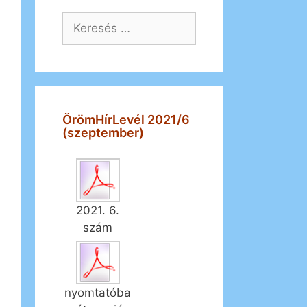
Keresés:
ÖrömHírLevél 2021/6
(szeptember)
2021. 6.
szám
nyomtatóba