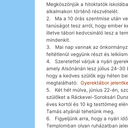
Megköszönjük a hitoktatók iskolába
alkalmakon történő részvételét.
2. Ma a 10 órás szentmise után ve
tanúságot tesz arról, hogy ember ke
illetve tábori kedvcsináló lesz a 
mindenkit.
3. Mai nap vannak az önkormányzat
feltétlenül vegyünk részt és lelkii
4. Szeretettel várjuk a nyári gyer
amely Alsónánán lesz július 24-30 k
hogy a kedves szülők egy héten bel
megtalálható:
Gyerektábor jelentk
5. Két hét múlva, június 22-én, s
szülőket a Ráckevei-Soroksári Duna
éves kortól és 10 kg testtömeg elér
Tamás atyánál tehetünk meg.
6. Figyeljünk arra, hogy a nyári id
Templomban olyan ruházatban jelenj