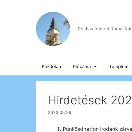
Kilépés
a
tartalomba
Pestszentimrei Római Kato
Kezdőlap
Plébánia
Templom
Hirdetések 202
2023.05.26.
Pünkösdhétfőn irodánk zárva 