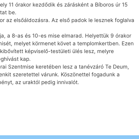
ely 11 órakor kezdődik és zárásként a Bíboros úr 15
tat be.
or az elsőáldozásra. Az első padok le lesznek foglalva
a, a 8-as és 10-es mise elmarad. Helyettük 9 órakor
misét, melyet körmenet követ a templomkertben. Ezen
ibővített képviselő-testületi ülés lesz, melyre
ghívást kap.
órai Szentmise keretében lesz a tanévzáró Te Deum,
enkit szeretettel várunk. Köszönettel fogadunk a
nyt, az uraktól pedig innivalót.