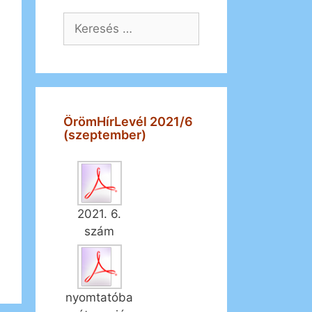
Keresés:
ÖrömHírLevél 2021/6
(szeptember)
2021. 6.
szám
nyomtatóba