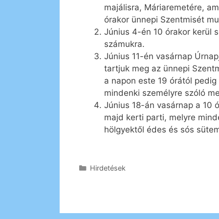
majálisra, Máriaremetére, am
órakor ünnepi Szentmisét mu
Június 4-én 10 órakor kerül s
számukra.
Június 11-én vasárnap Úrnapj
tartjuk meg az ünnepi Szent
a napon este 19 órától pedig k
mindenki személyre szóló me
Június 18-án vasárnap a 10 
majd kerti parti, melyre mind
hölgyektől édes és sós sütemé
Kategória
Hirdetések