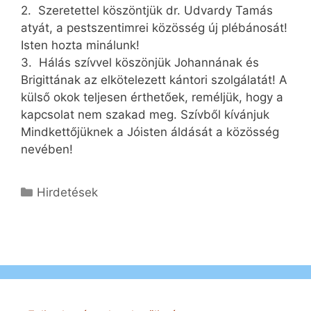
2. Szeretettel köszöntjük dr. Udvardy Tamás
atyát, a pestszentimrei közösség új plébánosát!
Isten hozta minálunk!
3. Hálás szívvel köszönjük Johannának és
Brigittának az elkötelezett kántori szolgálatát! A
külső okok teljesen érthetőek, reméljük, hogy a
kapcsolat nem szakad meg. Szívből kívánjuk
Mindkettőjüknek a Jóisten áldását a közösség
nevében!
Kategória
Hirdetések