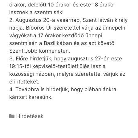
órakor, délelőtt 10 órakor és este 18 órakor
lesznek a szentmisék!
2. Augusztus 20-a vasárnap, Szent István király
napja. Bíboros Úr szeretettel várja az ünnepelni
vágyókat a 17 órakor kezdődő ünnepi
szentmisén a Bazilikában és az azt követő
Szent Jobb körmeneten.
3. Előre hirdetjük, hogy augusztus 27-én este
19:15-től képviselő-testületi ülés lesz a
közösségi házban, melyre szeretettel várjuk az
érintetteket.
4. Továbbra is hirdetjük, hogy plébániánkra
kántort keresünk.
Kategória
Hirdetések