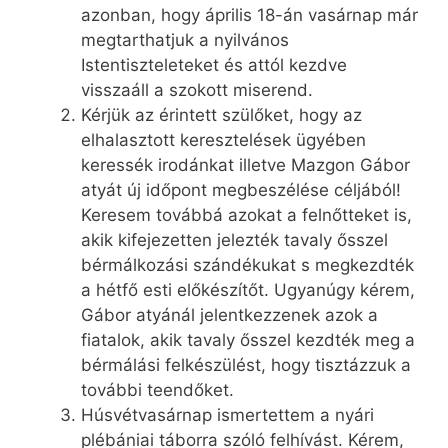
azonban, hogy április 18-án vasárnap már
megtarthatjuk a nyilvános
Istentiszteleteket és attól kezdve
visszaáll a szokott miserend.
Kérjük az érintett szülőket, hogy az
elhalasztott keresztelések ügyében
keressék irodánkat illetve Mazgon Gábor
atyát új időpont megbeszélése céljából!
Keresem továbbá azokat a felnőtteket is,
akik kifejezetten jelezték tavaly ősszel
bérmálkozási szándékukat s megkezdték
a hétfő esti előkészítőt. Ugyanúgy kérem,
Gábor atyánál jelentkezzenek azok a
fiatalok, akik tavaly ősszel kezdték meg a
bérmálási felkészülést, hogy tisztázzuk a
további teendőket.
Húsvétvasárnap ismertettem a nyári
plébániai táborra szóló felhívást. Kérem,