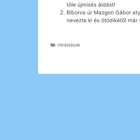
tőle újmisés áldást!
Bíboros úr Mazgon Gábor atyá
nevezte ki és ötödikétől már 
Kategória
Hirdetések