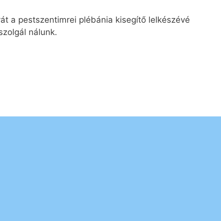
t a pestszentimrei plébánia kisegítő lelkészévé
szolgál nálunk.