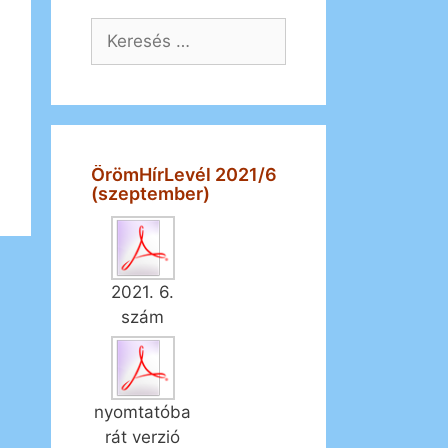
Keresés:
ÖrömHírLevél 2021/6
(szeptember)
2021. 6.
szám
nyomtatóba
rát verzió