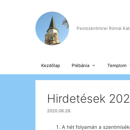
Kilépés
a
tartalomba
Pestszentimrei Római Kato
Kezdőlap
Plébánia
Templom
Hirdetések 2020
2020.06.28.
A hét folyamán a szentmiséke