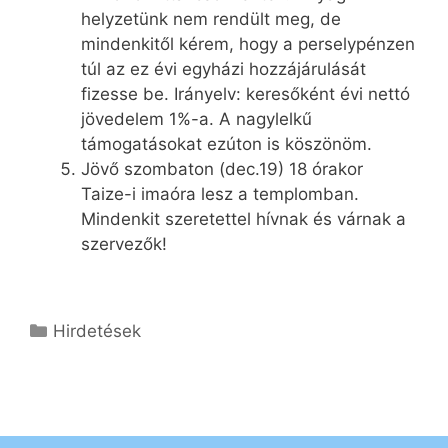
helyzetünk nem rendült meg, de
mindenkitől kérem, hogy a perselypénzen
túl az ez évi egyházi hozzájárulását
fizesse be. Irányelv: keresőként évi nettó
jövedelem 1%-a. A nagylelkű
támogatásokat ezúton is köszönöm.
Jövő szombaton (dec.19) 18 órakor
Taize-i imaóra lesz a templomban.
Mindenkit szeretettel hívnak és várnak a
szervezők!
Kategória
Hirdetések