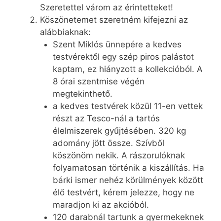
Szeretettel várom az érintetteket!
Köszönetemet szeretném kifejezni az
alábbiaknak:
Szent Miklós ünnepére a kedves
testvérektől egy szép piros palástot
kaptam, ez hiányzott a kollekcióból. A
8 órai szentmise végén
megtekinthető.
a kedves testvérek közül 11-en vettek
részt az Tesco-nál a tartós
élelmiszerek gyűjtésében. 320 kg
adomány jött össze. Szívből
köszönöm nekik. A rászorulóknak
folyamatosan történik a kiszállítás. Ha
bárki ismer nehéz körülmények között
élő testvért, kérem jelezze, hogy ne
maradjon ki az akcióból.
120 darabnál tartunk a gyermekeknek