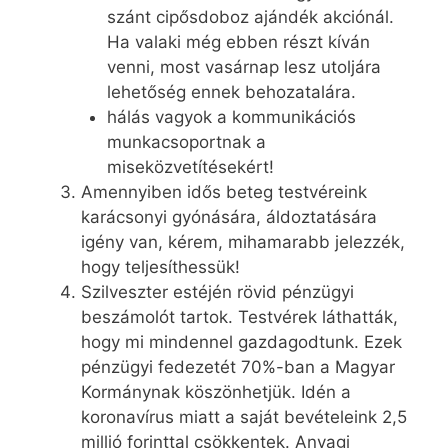
szánt cipősdoboz ajándék akciónál.
Ha valaki még ebben részt kíván
venni, most vasárnap lesz utoljára
lehetőség ennek behozatalára.
hálás vagyok a kommunikációs
munkacsoportnak a
miseközvetítésekért!
Amennyiben idős beteg testvéreink
karácsonyi gyónására, áldoztatására
igény van, kérem, mihamarabb jelezzék,
hogy teljesíthessük!
Szilveszter estéjén rövid pénzügyi
beszámolót tartok. Testvérek láthatták,
hogy mi mindennel gazdagodtunk. Ezek
pénzügyi fedezetét 70%-ban a Magyar
Kormánynak köszönhetjük. Idén a
koronavírus miatt a saját bevételeink 2,5
millió forinttal csökkentek. Anyagi