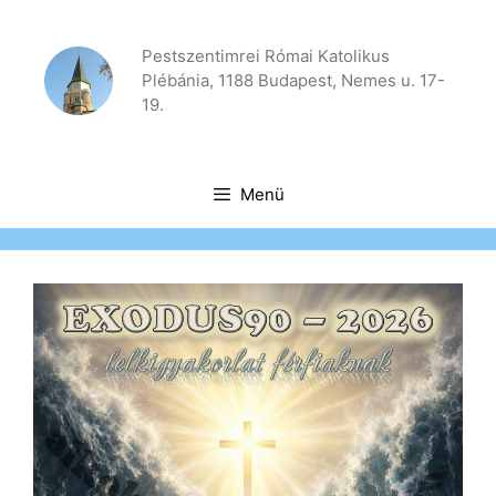
Kilépés
a
Pestszentimrei Római Katolikus
tartalomba
Plébánia, 1188 Budapest, Nemes u. 17-
19.
Menü