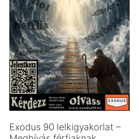
Exodus 90 lelkigyakorlat –
Meghívás férfiaknak