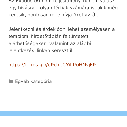
Az Exodus 90 nem teljesítmény, hanem válasz
egy hívásra – olyan férfiak számára is, akik még
keresik, pontosan mire hívja őket az Úr.
Jelentkezni és érdeklődni lehet személyesen a
templomi hirdetőtáblán feltüntetett
elérhetőségeken, valamint az alábbi
jelentkezési linken keresztül:
https://forms.gle/o9dxeCYiLPoHNvjE9
Kategória
Egyéb kategória