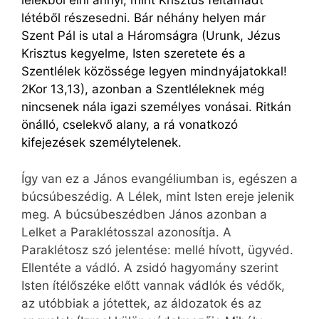
lélekből élni annyi, mint Krisztus feltámadt
létéből részesedni. Bár néhány helyen már
Szent Pál is utal a Háromságra (
Urunk, Jézus
Krisztus kegyelme, Isten szeretete és a
Szentlélek közössége legyen mindnyájatokkal!
2Kor 13,13), azonban a Szentléleknek még
nincsenek nála igazi személyes vonásai. Ritkán
önálló, cselekvő alany, a rá vonatkozó
kifejezések személytelenek.
Így van ez a János evangéliumban is, egészen a
búcsúbeszédig. A Lélek, mint Isten ereje jelenik
meg. A búcsúbeszédben János azonban a
Lelket a Paraklétosszal azonosítja. A
Paraklétosz szó jelentése: mellé hívott, ügyvéd.
Ellentéte a vádló. A zsidó hagyomány szerint
Isten ítélőszéke előtt vannak vádlók és védők,
az utóbbiak a jótettek, az áldozatok és az