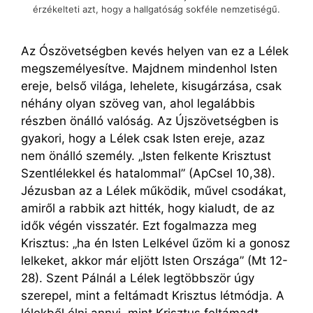
érzékelteti azt, hogy a hallgatóság sokféle nemzetiségű.
Az Ószövetségben kevés helyen van ez a Lélek
megszemélyesítve. Majdnem mindenhol Isten
ereje, belső világa, lehelete, kisugárzása, csak
néhány olyan szöveg van, ahol legalábbis
részben önálló valóság. Az Újszövetségben is
gyakori, hogy a Lélek csak Isten ereje, azaz
nem önálló személy. „Isten felkente Krisztust
Szentlélekkel és hatalommal” (ApCsel 10,38).
Jézusban az a Lélek működik, művel csodákat,
amiről a rabbik azt hitték, hogy kialudt, de az
idők végén visszatér. Ezt fogalmazza meg
Krisztus: „ha én Isten Lelkével űzöm ki a gonosz
lelkeket, akkor már eljött Isten Országa” (Mt 12-
28). Szent Pálnál a Lélek legtöbbször úgy
szerepel, mint a feltámadt Krisztus létmódja. A