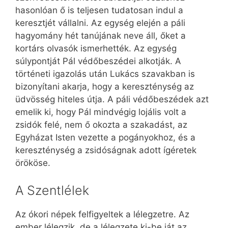
hasonlóan ő is teljesen tudatosan indul a
keresztjét vállalni. Az egység elején a páli
hagyomány hét tanújának neve áll, őket a
kortárs olvasók ismerhették. Az egység
súlypontját Pál védőbeszédei alkotják. A
történeti igazolás után Lukács szavakban is
bizonyítani akarja, hogy a kereszténység az
üdvösség hiteles útja. A páli védőbeszédek azt
emelik ki, hogy Pál mindvégig lojális volt a
zsidók felé, nem ő okozta a szakadást, az
Egyházat Isten vezette a pogányokhoz, és a
kereszténység a zsidóságnak adott ígéretek
örököse.
A Szentlélek
Az ókori népek felfigyeltek a lélegzetre. Az
ember lélegzik, de a lélegzete ki-be ját az