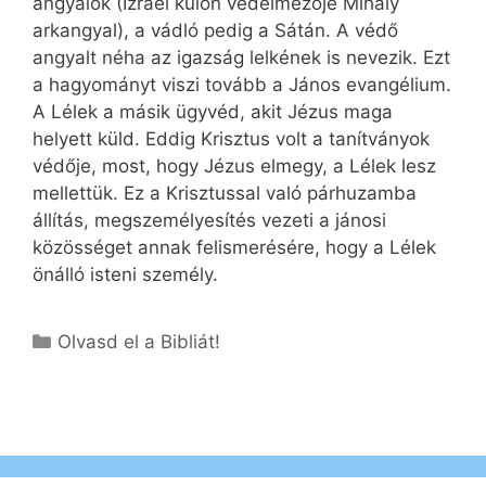
angyalok (Izrael külön védelmezője Mihály
arkangyal), a vádló pedig a Sátán. A védő
angyalt néha az igazság lelkének is nevezik. Ezt
a hagyományt viszi tovább a János evangélium.
A Lélek a másik ügyvéd, akit Jézus maga
helyett küld. Eddig Krisztus volt a tanítványok
védője, most, hogy Jézus elmegy, a Lélek lesz
mellettük. Ez a Krisztussal való párhuzamba
állítás, megszemélyesítés vezeti a jánosi
közösséget annak felismerésére, hogy a Lélek
önálló isteni személy.
Kategória
Olvasd el a Bibliát!