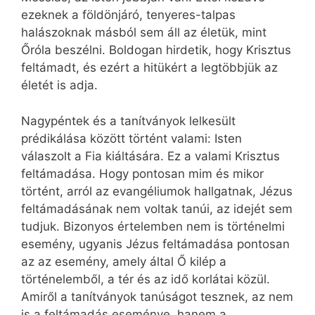
ezeknek a földönjáró, tenyeres-talpas
halászoknak másból sem áll az életük, mint
Őróla beszélni. Boldogan hirdetik, hogy Krisztus
feltámadt, és ezért a hitükért a legtöbbjük az
életét is adja.
Nagypéntek és a tanítványok lelkesült
prédikálása között történt valami: Isten
válaszolt a Fia kiáltására. Ez a valami Krisztus
feltámadása. Hogy pontosan mim és mikor
történt, arról az evangéliumok hallgatnak, Jézus
feltámadásának nem voltak tanúi, az idejét sem
tudjuk. Bizonyos értelemben nem is történelmi
esemény, ugyanis Jézus feltámadása pontosan
az az esemény, amely által Ő kilép a
történelemből, a tér és az idő korlátai közül.
Amiről a tanítványok tanúságot tesznek, az nem
is a feltámadás eseménye, hanem a