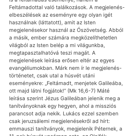
Feltámadottal való találkozások. A megjelenés-
elbeszélések az eseményre egy olyan igét
használnak (láttatott), amit az Isten
megjelenésekor használ az Ószövetség. Abból
a másik, ember számára megközelíthetetlen
világból az Isten belép a mi világunkba,
megtapasztalhatóvá teszi magát. A
megjelenések leírása erősen eltér az egyes
evangéliumokban. Márk nem ír le megjelenés-
történetet, csak utal a húsvét utáni
eseményekre: „Feltámadt, menjetek Galileába,
ott majd látni fogjátok!” (Mk 16,6-7) Máté
leírása szerint Jézus Galileában jelenik meg a
tanítványoknak egy hegyen, ahol a missziós
parancsot adja nekik. Lukács ezzel szemben
csak jeruzsálemi megjelenésekről ad hírt:
emmauszi tanítványok, megjelenik Péternek, a