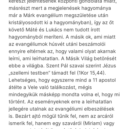
kereszt jelentésének központi gondolata miatt,
másrészt mert a megjelenések hagyománya
már a Márk evangélium megszületése után
kristályosodott ki a hagyományban), így az őt
követő Máté és Lukács nem tudott írott
hagyományból meríteni. A másik ok, ami miatt
az evangéliumok húsvét utáni beszámolói
ennyire eltérnek az, hogy valami olyat akarnak
leírni, ami leírhatatlan. A Másik Világ betörését
ebbe a világba. Szent Pál szavai szerint Jézus
„szellemi testben” támadt fel (1Kor 15,44).
Lehetséges, hogy egyszerre mind a 11 apostol
átélte a Vele való találkozást, mégis
mindegyikük másképp mondta volna el, hogy mi
történt. Az eseményeknek erre a leírhatatlan
jellegére utalnak az evangéliumi elbeszélések
is. Bezárt ajtó mögül tűnik fel, nem az arcáról
ismerik fel, hanem egy szaváról (Miriam) vagy