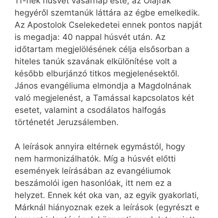
11-nek húsvét vasárnap este, az Olajfák
hegyéről szemtanúk láttára az égbe emelkedik.
Az Apostolok Cselekedetei ennek pontos napját
is megadja: 40 nappal húsvét után. Az
időtartam megjelölésének célja elsősorban a
hiteles tanúk szavának elkülönítése volt a
később elburjánzó titkos megjelenésektől.
János evangéliuma elmondja a Magdolnának
való megjelenést, a Tamással kapcsolatos két
esetet, valamint a csodálatos halfogás
történetét Jeruzsálemben.
A leírások annyira eltérnek egymástól, hogy
nem harmonizálhatók. Míg a húsvét előtti
események leírásában az evangéliumok
beszámolói igen hasonlóak, itt nem ez a
helyzet. Ennek két oka van, az egyik gyakorlati,
Márknál hiányoznak ezek a leírások (egyrészt e