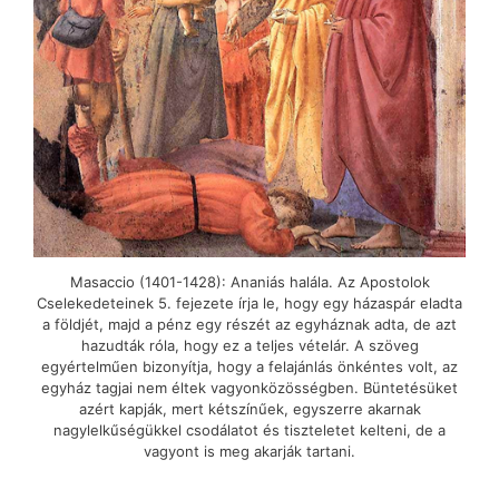
Masaccio (1401-1428): Ananiás halála. Az Apostolok
Cselekedeteinek 5. fejezete írja le, hogy egy házaspár eladta
a földjét, majd a pénz egy részét az egyháznak adta, de azt
hazudták róla, hogy ez a teljes vételár. A szöveg
egyértelműen bizonyítja, hogy a felajánlás önkéntes volt, az
egyház tagjai nem éltek vagyonközösségben. Büntetésüket
azért kapják, mert kétszínűek, egyszerre akarnak
nagylelkűségükkel csodálatot és tiszteletet kelteni, de a
vagyont is meg akarják tartani.