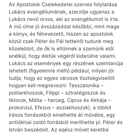
Az Apostolok Cselekedetei szerves folytatása
Lukács evangéliumának, szerzője ugyanaz a
Lukács nevű orvos, aki az evangéliumot is írta.
A mű címe jó évszázaddal későbbi, mint maga
a könyv, és félrevezető, hiszen az apostolok
közül csak Péter és Pál tetteiről tudunk meg
közelebbit, de ők is eltűnnek a szemünk elől
anélkül, hogy életük végéről kiderülne valami.
Lukács az események egy részének szemtanúja
lehetett (figyelemre méltó például, milyen jól
tudja, hogy az egyes városok tisztségviselőit
hogyan kell megnevezni: Tesszalonika –
politarkhoszok, Filippi – sztratégoszok és
liktorok, Málta – herceg, Ciprus és Akhája –
prokonzul, Efezus – asziakhoszok), a többit
írásos forrásokból emelhette át művébe, egy
antiókhiai zsidó forrásból meríthette pl. Péter és
István beszédeit. Az egész művet keretbe