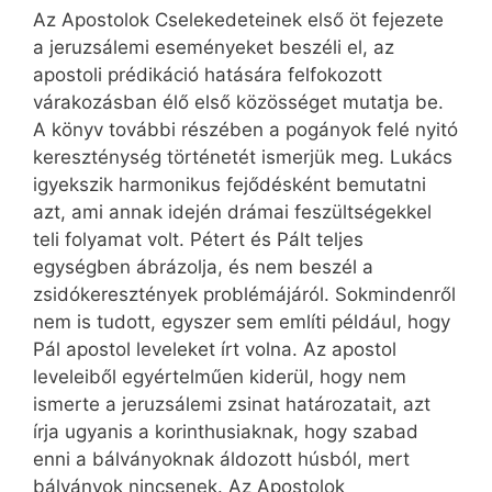
Az Apostolok Cselekedeteinek első öt fejezete
a jeruzsálemi eseményeket beszéli el, az
apostoli prédikáció hatására felfokozott
várakozásban élő első közösséget mutatja be.
A könyv további részében a pogányok felé nyitó
kereszténység történetét ismerjük meg. Lukács
igyekszik harmonikus fejődésként bemutatni
azt, ami annak idején drámai feszültségekkel
teli folyamat volt. Pétert és Pált teljes
egységben ábrázolja, és nem beszél a
zsidókeresztények problémájáról. Sokmindenről
nem is tudott, egyszer sem említi például, hogy
Pál apostol leveleket írt volna. Az apostol
leveleiből egyértelműen kiderül, hogy nem
ismerte a jeruzsálemi zsinat határozatait, azt
írja ugyanis a korinthusiaknak, hogy szabad
enni a bálványoknak áldozott húsból, mert
bálványok nincsenek. Az Apostolok