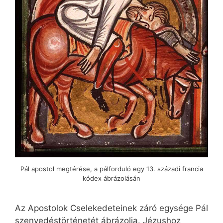
Pál apostol megtérése, a pálforduló egy 13. századi francia
kódex ábrázolásán
Az Apostolok Cselekedeteinek záró egysége Pál
szenvedéstörténetét ábrázolja. Jézushoz