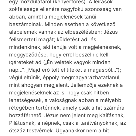
egy mozdulatáról (kenyértörés). A leírások
sokfélesége ellenére nagyfokú azonosság van
abban, amiről a megjelenések tanúi
beszámolnak. Minden esetben a következő
alapelemek vannak az elbeszélésben: Jézus
felismerteti magát; küldetést ad, és
mindenkinek, aki tanúja volt a megjelenésnek,
meggyőződése, hogy erről beszélnie kell;
ígéreteket ad („Én veletek vagyok minden
nap…”, „Majd erő tölt el titeket a magasból…”);
végül eltűnik, éppoly megmagyarázhatatlanul,
mint ahogyan megjelent. Jellemzője ezeknek a
megjelenéseknek az is, hogy csak hitben
lehetségesek, a valóságnak abban a mélyebb
rétegében történnek, amely csak a hit számára
hozzáférhető. Jézus nem jelent meg Kaifásnak,
Pilátusnak, a népnek, csak a tanítványoknak, az
ötszáz testvérnek. Ugyanakkor nem a hit