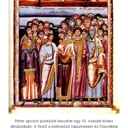
Péter apostol pünkösdi beszéde egy 10. századi kódex
ábrázolásán. A festő a különböző hajszínekkel és frizurákkal