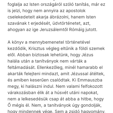
foglalja az Isten országáról szóló tanítás, már ez
is jelzi, hogy nem annyira az apostolok
cselekedeteit akarja ábrázolni, hanem Isten
szavának t erjedését, üdvtörténetet, azt,
ahogyan az ige Jeruzsálemtől Rómáig jutott.
A könyv a mennybemenetel történetével
kezdődik, Krisztus végleg eltűnik a földi szemek
elől. Abban biztosak lehetünk, hogy Jézus
halála után a tanítványok nem várták a
feltámadását. Ellenkezőleg, minél hamarabb el
akarták felejteni mindazt, amit Jézussal átéltek,
és amiben keserűen csalódtak. Ki Emmauszba
megy, ki halászni indul. Nem valami felfokozott
várakozásban élik át a húsvét utáni napokat,
nem a lelkesedésük csap át abba a hitbe, hogy
Ő mégis él. Nem, a tanítványok úgy gondolják,
hogy mindennek vége. Sem a zsidó hagyomány,