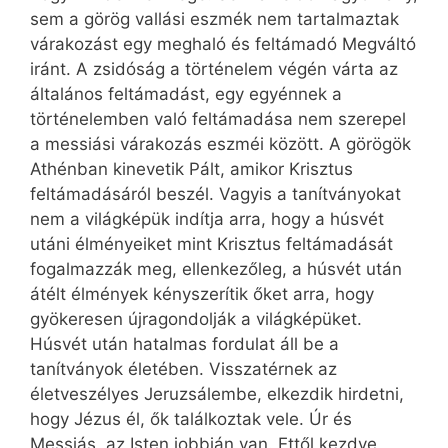
sem a görög vallási eszmék nem tartalmaztak
várakozást egy meghaló és feltámadó Megváltó
iránt. A zsidóság a történelem végén várta az
általános feltámadást, egy egyénnek a
történelemben való feltámadása nem szerepel
a messiási várakozás eszméi között. A görögök
Athénban kinevetik Pált, amikor Krisztus
feltámadásáról beszél. Vagyis a tanítványokat
nem a világképük indítja arra, hogy a húsvét
utáni élményeiket mint Krisztus feltámadását
fogalmazzák meg, ellenkezőleg, a húsvét után
átélt élmények kényszerítik őket arra, hogy
gyökeresen újragondolják a világképüket.
Húsvét után hatalmas fordulat áll be a
tanítványok életében. Visszatérnek az
életveszélyes Jeruzsálembe, elkezdik hirdetni,
hogy Jézus él, ők találkoztak vele. Úr és
Messiás, az Isten jobbján van. Ettől kezdve